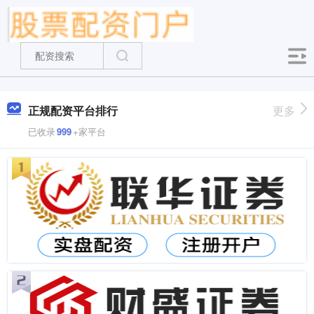
正规配资平台排行
更多
已收录
999
+家平台