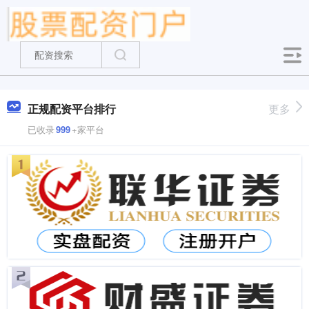
正规配资平台排行
更多
已收录
999
+家平台