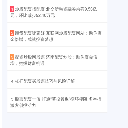
​炒股配资找配资 北交所融资融券余额9.53亿
1
元，环比减少92.40万元
​期货配资哪家好 互联网炒股配资网站：助你资
2
金倍增，成就投资梦想
​配资炒股网股票 济南配资炒股：助你资金倍
3
增，把握财富机遇
​杠杆配资买股票技巧与风险详解
4
​股票配资十倍 打通“募投管退”循环梗阻 多举措
5
激发创投活力