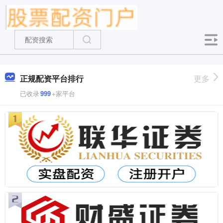
正规配资平台排行
更多
已收录
999
+家平台