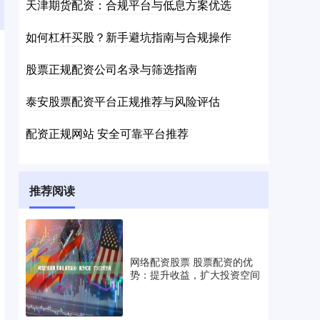
天津期货配资：合规平台与低息方案优选
如何杠杆买股？新手避坑指南与合规操作
股票正规配资公司名录与筛选指南
泰安股票配资平台正规推荐与风险评估
配资正规网站 安全可靠平台推荐
推荐阅读
网络配资股票 股票配资的优
势：提升收益，扩大投资空间