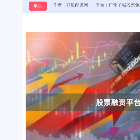
作者：好股配资网
平台：广州羊城股票免
平台