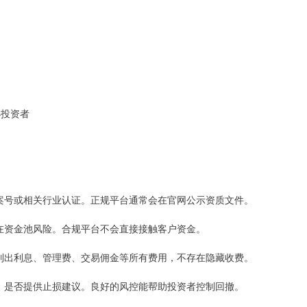
小投资者
融备案号或相关行业认证。正规平台通常会在官网公示资质文件。
否存在资金池风险。合规平台不会直接接触客户资金。
明确列出利息、管理费、交易佣金等所有费用，不存在隐藏收费。
合理，是否提供止损建议。良好的风控能帮助投资者控制回撤。