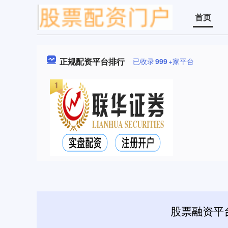
首页
正规配资平台排行
已收录
999
+家平台
股票融资平