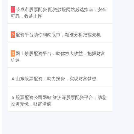
​荣成市股票配资 配资炒股网站必选指南：安全
1
可靠，收益丰厚
​配资平台助你洞察股市，精准分析把握先机
2
​网上炒股配资平台：助你放大收益，把握财富
3
机遇
​山东股票配资：助力投资，实现财富梦想
4
​股票配资公司网站 智沪深股票配资平台：助您
5
投资无忧，财富增值