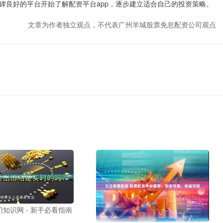
碑良好的平台开始了解配资平台app，逐步建立适合自己的投资策略。
文章为作者独立观点，不代表广州羊城股票免息配资公司观点
知识网 - 新手必看指南