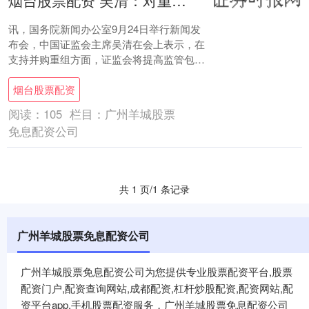
烟台股票配资 吴清：对重组估值、业绩承诺等事项，根据实际情况提升监管包容度
讯，国务院新闻办公室9月24日举行新闻发
布会，中国证监会主席吴清在会上表示，在
支持并购重组方面，证监会将提高监管包容
度烟台股票配资，在遵守规则的同时，尊重
烟台股票配资
市场规....
阅读：
105
栏目：
广州羊城股票
免息配资公司
共 1 页/1 条记录
广州羊城股票免息配资公司
广州羊城股票免息配资公司为您提供专业股票配资平台,股票
配资门户,配资查询网站,成都配资,杠杆炒股配资,配资网站,配
资平台app,手机股票配资服务，广州羊城股票免息配资公司