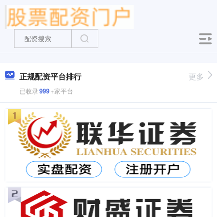
正规配资平台排行
更多
已收录
999
+家平台